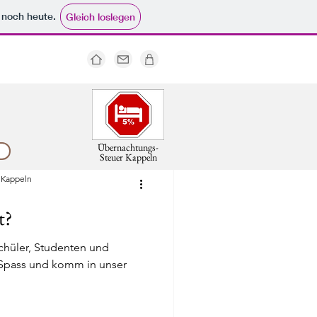
e noch heute.
Gleich loslegen
- Ostseehotel Kappeln
Übernachtungs-
Steuer Kappeln
ppeln
 Kappeln
   
t?
chüler, Studenten und
 Spass und komm in unser