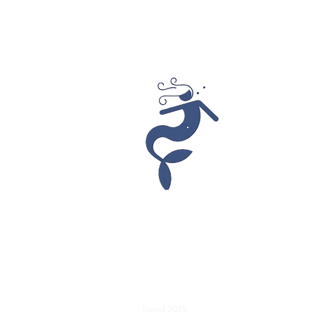
hosted 
Unser team 
Buchung, zu
Verfügung.
reparieren
grünen Dau
für Dich da
Kappeln W
Mehr erfah
Impressum
Datenschutz
AGB
Hauso
Stand 2025