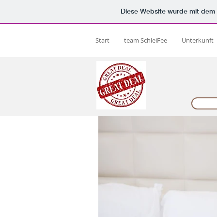
Diese Website wurde mit de
Start
team SchleiFee
Unterkunft
Alle Beiträge
Unterkunft - Ostseeh
Events - Ostseehotel Kappeln
facebook posts