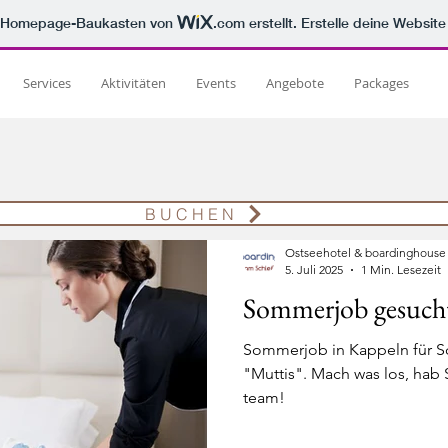
m Homepage-Baukasten von
.com
erstellt. Erstelle deine Websit
Services
Aktivitäten
Events
Angebote
Packages
otel Kappeln
Services - Ostseehotel Kappeln
Aktivitäten 
B U C H E N
Angebote - Ostseehotel Kappeln
Packages - Ostseehotel Ka
Ostseehotel & boardinghouse
5. Juli 2025
1 Min. Lesezeit
Sommerjob gesuch
Sommerjob in Kappeln für S
"Muttis". Mach was los, hab
team!